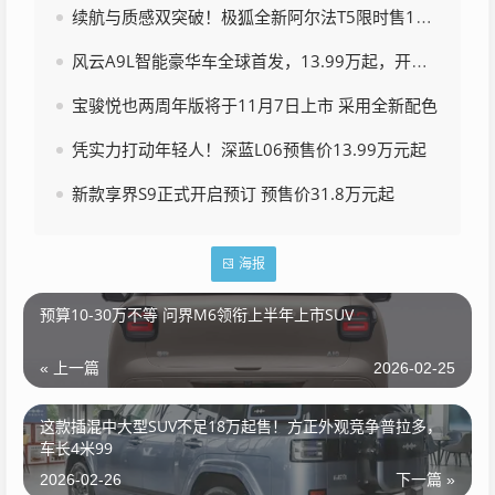
续航与质感双突破！极狐全新阿尔法T5限时售10.98万起
风云A9L智能豪华车全球首发，13.99万起，开启新纪元
宝骏悦也两周年版将于11月7日上市 采用全新配色
凭实力打动年轻人！深蓝L06预售价13.99万元起
新款享界S9正式开启预订 预售价31.8万元起
海报
预算10-30万不等 问界M6领衔上半年上市SUV
« 上一篇
2026-02-25
这款插混中大型SUV不足18万起售！方正外观竞争普拉多，
车长4米99
2026-02-26
下一篇 »