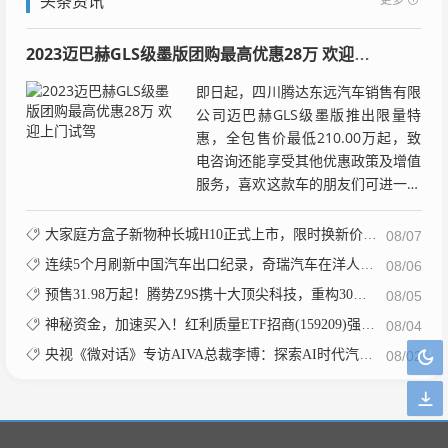
头条资讯
2023迈巴赫GLS级墨版团购最高优惠28万 欢迎上门试驾
即日起，四川腾达东远汽车销售有限
公司迈巴赫GLS级墨版推出限量特
惠，全包售价最低210.00万起，致
电咨询还能享受其他优惠政策及增值
服务，喜欢这款车的朋友们可进一步
了解，具体价格详见下表： 迈巴赫
GLS级墨版 本店最...
大家庭方盒子新物种长城H10正式上市，限时换新价20.18万元起
08/07
连续5个月刷新中国汽车出口纪录，奇瑞汽车在洋人那边卖爆了
08/06
预售31.98万起！腾势Z9S携十大顶尖科技，重构30万级豪华纯电标杆
08/05
神秘资金，加速买入！红利质量ETF招商(159209)强势5连涨！巨人网络、生益科技、海康威视涨超5%
08/04
央视《微对话》专访AIVA总裁李博：探索AI时代汽车产业新路径
08/02