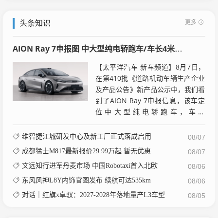
更多
头条知识
AION Ray 7申报图 中大型纯电轿跑车/车长4米96 竞争小米SU7
【太平洋汽车 新车频道】8月7日，
在第410批《道路机动车辆生产企业
及产品公告》新产品公示中，我们看
到了AION Ray 7申报信息，该车定
位中大型纯电轿跑车，车长
4960mm，轴距2920mm，采用最
新家族式设计和...
维智捷江城研发中心及新工厂正式落成启用
08/07
成都猛士M817最新报价29.99万起 暂无优惠
08/07
文远知行进军丹麦市场 中国Robotaxi首入北欧
08/06
东风风神L8Y内饰官图发布 续航可达535km
08/06
对话｜红旗x卓驭：2027-2028年落地量产L3车型
08/05