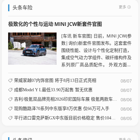
更多
头条车险
极致化的个性与运动 MINI JCW新套件官图
[车讯 新车官图] 日前，MINI JCW(参
数|询价)新套件官图发布。这套套件
围绕性能、设计与个性化定制打造，
集成空气动力学组件、碳纤维构件及
系列原厂高品质配件。 外观方面，
新增靛蓝日落蓝专属配色，全套搭载
MINI...
荣威家越07内饰官图 将于8月13日正式亮相
08/07
成都Model Y L最低33.90万起售 暂无优惠
08/07
吉利/极氪双品牌亮相2026印尼国际车展 极氪两款车型当地首秀
08/06
现购酷路泽70系列中东版享8万优惠 仅66万可入手
08/06
平行进口雷克萨斯GX中东版目前价格稳定 售价104万元起
08/05
更多