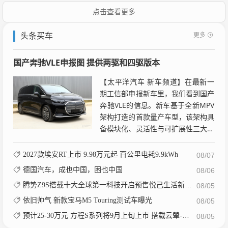
点击查看更多
更多
头条买车
国产奔驰VLE申报图 提供两驱和四驱版本
【太平洋汽车 新车频道】在最新一
期工信部申报新车里，我们看到国产
奔驰VLE的信息。新车基于全新MPV
架构打造的首款量产车型，该架构具
备模块化、灵活性与可扩展性三大核
心优势，配备800V电气架构，同时
拥有5310mm车...
2027款埃安RT上市 9.98万元起 百公里电耗9.9kWh
08/07
德国汽车，成也中国，困也中国
08/06
腾势Z9S搭载十大全球第一科技开启预售悦己生活新选择
08/05
依旧帅气 新款宝马M5 Touring测试车曝光
08/05
预计25-30万元 方程S系列将9月上旬上市 搭载云辇-M/续航900km
08/05