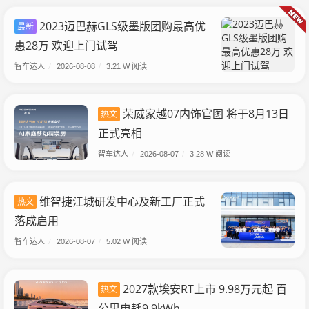
2023迈巴赫GLS级墨版团购最高优
最新
惠28万 欢迎上门试驾
智车达人
/
2026-08-08
/
3.21 W 阅读
荣威家越07内饰官图 将于8月13日
热文
正式亮相
智车达人
/
2026-08-07
/
3.28 W 阅读
维智捷江城研发中心及新工厂正式
热文
落成启用
智车达人
/
2026-08-07
/
5.02 W 阅读
2027款埃安RT上市 9.98万元起 百
热文
公里电耗9.9kWh