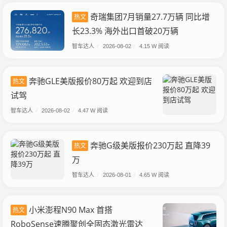
奇瑞集团7月销量27.7万辆 同比增
热文
长23.3% 海外出口首破20万辆
智车达人
/
2026-08-02
/
4.15 W 阅读
奔驰GLE美版报价80万起 欢迎到店
热文
试驾
智车达人
/
2026-08-02
/
4.47 W 阅读
奔驰G级美版报价230万起 直降39
热文
万
智车达人
/
2026-08-01
/
4.65 W 阅读
小米澎程N90 Max 首搭
热文
RoboSense速腾聚创全固态激光雷达