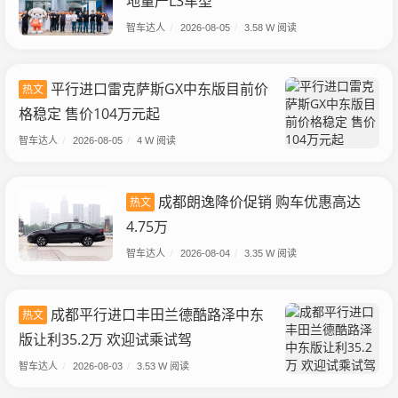
地量产L3车型
智车达人
/
2026-08-05
/
3.58 W 阅读
平行进口雷克萨斯GX中东版目前价
热文
格稳定 售价104万元起
智车达人
/
2026-08-05
/
4 W 阅读
成都朗逸降价促销 购车优惠高达
热文
4.75万
智车达人
/
2026-08-04
/
3.35 W 阅读
成都平行进口丰田兰德酷路泽中东
热文
版让利35.2万 欢迎试乘试驾
智车达人
/
2026-08-03
/
3.53 W 阅读