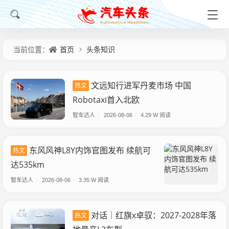
首页
头条知识
当前位置：
文远知行进军丹麦市场 中国
热文
Robotaxi首入北欧
智车达人
/
2026-08-06
/
4.29 W 阅读
东风风神L8Y内饰官图发布 续航可
热文
达535km
智车达人
/
2026-08-06
/
3.35 W 阅读
对话｜红旗x卓驭：2027-2028年落
热文