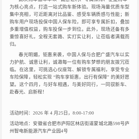
为核心亮点，打造一站式购车新体验。现场海量优质车型
集中亮相，可近距离对比品鉴、感受车辆质感与性能；新
购车用户现场投保中国人保车险，即可享专属折扣，叠加
多重增值权益，购车投保一步到位。此外，现场还备有多
重惊喜好礼，全程无套路、实打实让利，让莅临者满载而
归。
春光明媚，钜惠来袭，中国人保与合肥广盛汽车以实
力护航、诚意让利，诚邀每一位有购车梦想的朋友拨冗莅
临。在这里，可挑选心仪座驾、解锁专属福利，享受专业
车险保障，轻松实现
“购车享钜惠，出行有保障” 的美好愿
望。这个四月，与好车相遇，与美好同行，一同驭新车、
赴春光、启新程！
活动时间：
2026 年 4 月25日，8:00-17:00
活动地点：安徽省合肥市庐阳区林店街道蒙城北路
598号庐
州智电新能源汽车产业园4号