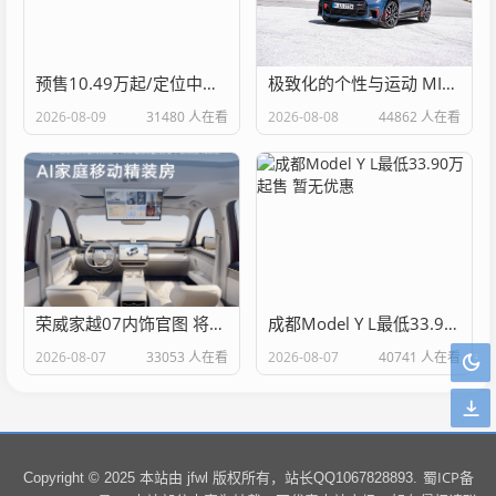
预售10.49万起/定位中大型SUV 东风风行星海V6乾崑版开启预售
极致化的个性与运动 MINI JCW新套件官图
2026-08-09
31480 人在看
2026-08-08
44862 人在看
荣威家越07内饰官图 将于8月13日正式亮相
成都Model Y L最低33.90万起售 暂无优惠
2026-08-07
33053 人在看
2026-08-07
40741 人在看
蜀ICP备
Copyright © 2025 本站由 jfwl 版权所有，站长QQ1067828893.