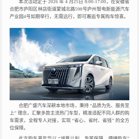
本次活动定于
2026 年 4 月25日 8:00-17:00，在安徽省
合肥市庐阳区林店街道蒙城北路598号庐州智电新能源汽车
产业园4号如期举行，无需远行，即可邂逅专属购车惊喜。
合肥广盛汽车深耕本地市场，秉持
“品质为先、服务至
上” 理念，汇聚多款主流热门车型，精准适配不同人群的购
车需求，全程专人对接，实现 “省心、省时、省钱” 的全方
位保障。
此次购车嘉年华以
“诚意让利、专属保障、便捷购车”