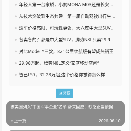
年轻人第一台家轿，小鹏MONA M03还是长安启源A06
从技术突破到生态共建！第一届自动驾驶出行生态论坛在深圳召开
这车价格亮眼，可玩性更强，大六座中大型SUV有了新选择？
各卖各的？都是中大型SUV，腾势N8L只卖29.98万起
对比Model Y三款，821公里续航版有望成热销王
29.98万起，腾势N8L定义“家庭移动空间”
智己LS9，32.28万起,这个价格你觉得怎么样
海报
被美国列入“中国军事企业”名单 蔚来回应：缺乏正当依据
« 上一篇
2026-06-10