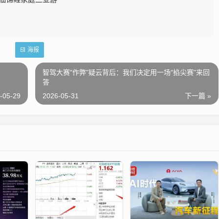
海报
智驾大赛“作弊”疑云背后：我们决定用一场“掐尖赛”来回
答
-05-29
2026-05-31
下一篇 »