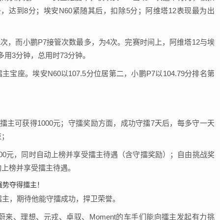
多，达到8分；埃安N60紧随其后，扣除5分；阿维塔12表现最为出
1次，而小鹏P7接管次数最多，为4次。完赛时间上，阿维塔12与埃
多用3分钟，总用时73分钟。
主宝座。埃安N60以107.5分位居第二，小鹏P7以104.79分排名第
非擂主可获得1000元；守擂奖励方面，成功守擂7天后，每多守一天
束；
500元，同时自动上榜并享受擂主待遇（含守擂奖励）；自由挑战奖
动上榜并享受擂主待遇。
得擂主，期待他能守擂成功，捍卫荣誉。
蔚来、理想、元戎、卓驭、Moment的车手们能向擂主发起有力挑