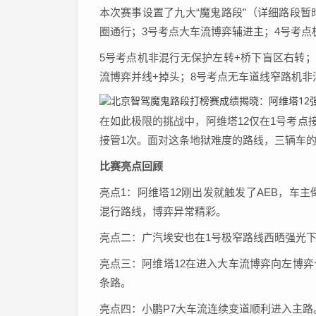
本次赛事设置了九大“魔鬼路段”（详细路段暂
圈通行；3号考点大车流博弈辅进主；4号考点
5号考点机非混行无保护左转+桥下盲区右转；
流博弈并线+掉头；8号考点无车道线窄路机非
在如此极限的挑战中，阿维塔12仅在1号考点接
接管1次。面对这条地狱难度的路线，三辆车
比赛亮点回顾
亮点1：阿维塔12刚出发就触发了AEB，车
混行路线，博弈异常精彩。
亮点二：广汽埃安也在1号极窄路线西晒强光
亮点三：阿维塔12在进入大车流博弈向左博
条路。
亮点四：小鹏P7大车流连续变道顺利进入主路