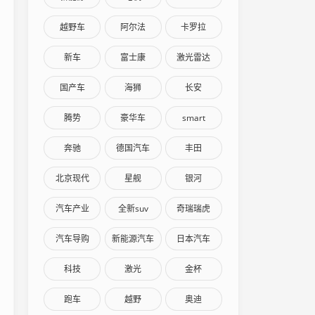
越野车
阿尔法
卡罗拉
新车
富士康
激光雷达
国产车
海狮
长安
腾势
豪华车
smart
奔驰
德国汽车
丰田
北京现代
星舰
银河
汽车产业
全新suv
奇瑞瑞虎
汽车导购
新能源汽车
日本汽车
科技
激光
金杯
跑车
越野
奥迪