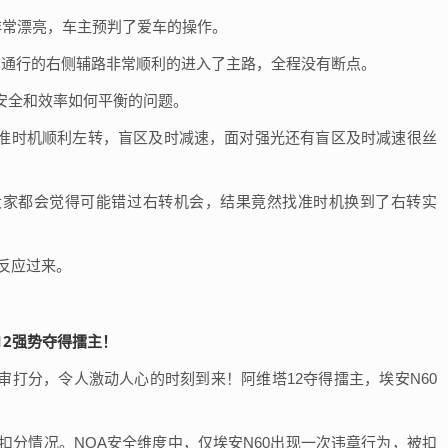
非常漂亮，车主预判了爱车的操作。
车通行的右侧辅路非常顺利的进入了主路，全程没有断点。
安全和效率如何平衡的问题。
准时机顺利左转，盲区及时减速，面对强光还有盲区及时减速很丝
大家都会觉得可能错过右转机会，结果竟然找准时机换到了右转实
反应过来。
打分，令人激动人心的时刻到来！阿维塔12夺得擂主，埃安N60
扣分情况。NOA安全维度中，仅埃安N60出现一次违章行为，被扣