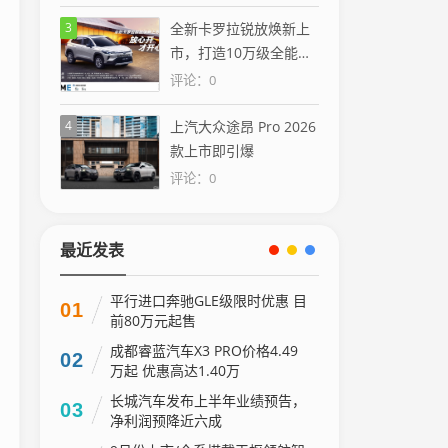
3
全新卡罗拉锐放焕新上
市，打造10万级全能
SUV性价比标杆
评论：0
4
上汽大众途昂 Pro 2026
款上市即引爆
评论：0
最近发表
平行进口奔驰GLE级限时优惠 目
01
前80万元起售
成都睿蓝汽车X3 PRO价格4.49
02
万起 优惠高达1.40万
长城汽车发布上半年业绩预告，
03
净利润预降近六成