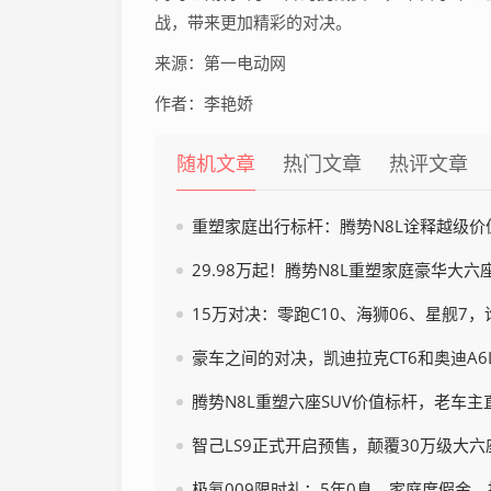
战，带来更加精彩的对决。
来源：第一电动网
作者：李艳娇
随机文章
热门文章
热评文章
重塑家庭出行标杆：腾势N8L诠释越级价
29.98万起！腾势N8L重塑家庭豪华大六
15万对决：零跑C10、海狮06、星舰7
豪车之间的对决，凯迪拉克CT6和奥迪A
腾势N8L重塑六座SUV价值标杆，老车
智己LS9正式开启预售，颠覆30万级大六
极氪009限时礼：5年0息、家庭度假金