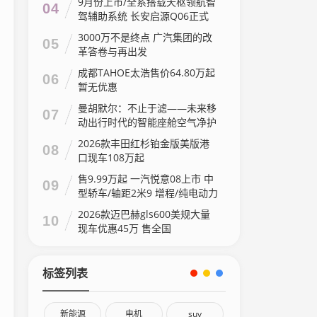
9月份上市/全系搭载天枢领航智
04
驾辅助系统 长安启源Q06正式
亮相
3000万不是终点 广汽集团的改
05
革答卷与再出发
成都TAHOE太浩售价64.80万起
06
暂无优惠
曼胡默尔：不止于滤——未来移
07
动出行时代的智能座舱空气净护
方案
2026款丰田红杉铂金版美版港
08
口现车108万起
售9.99万起 一汽悦意08上市 中
09
型轿车/轴距2米9 增程/纯电动力
2026款迈巴赫gls600美规大量
10
现车优惠45万 售全国
标签列表
新能源
电机
suv