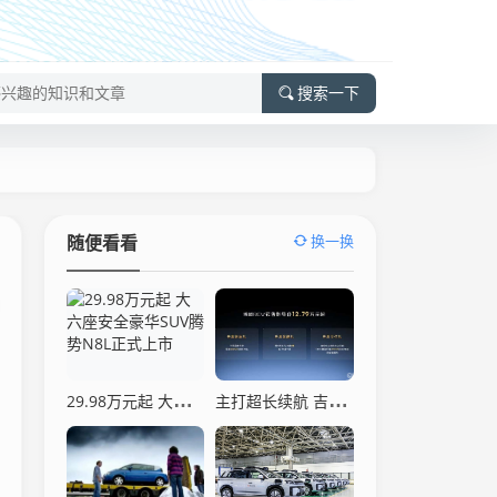
搜索一下
换一换
随便看看
29.98万元起 大六座安全豪华SUV腾势N8L正式上市
主打超长续航 吉利博越REV预售12.79万起