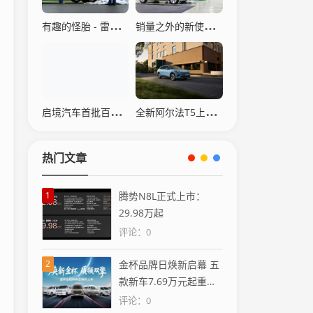
有趣的怪胎 - 雷诺Avantime
销量之外的新使命 广汽合资板块赋能全球化征程
启境汽车首批百强经销商签约 渠道合作迈出关键一步
全新阿尔法T5上市10.98万起
热门文章
1
腾势N8L正式上市：
29.98万起
评论：0
2
金杯品牌日焕新启幕 五
款新车7.69万元起重磅
出击
评论：0