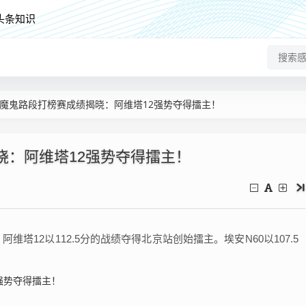
头条知识
魔鬼路段打榜赛成绩揭晓：阿维塔12强势夺得擂主！
晓：阿维塔12强势夺得擂主！
维塔12以112.5分的战绩夺得北京站创始擂主。埃安N60以107.5