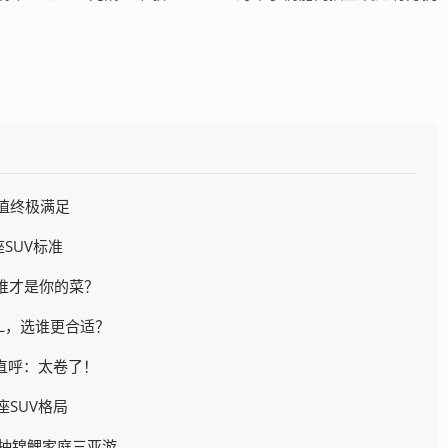
值终极满足
座SUV标准
，谁才是你的菜？
6L，选谁更合适？
主直呼：太卷了！
座SUV格局
，抽锦鲤家庭三亚游