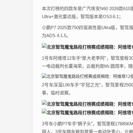
本次打榜的四款车是广汽埃安N60 2026款610激光雷
Ultra+激光雷达版，智驾版本是OS3.6.1；
小鹏P7 2025款750四驱高性能Ultra版，智驾版
为ADS 4.1.5。
1号车阿维塔12车手“是大老李阿”，智驾里程
一电动裁判长董海荣，云裁判是Mr.圆周率，随
2号车深蓝L06车手“宇冠之光”，智驾里程2
事，临时退赛。
3号车小鹏P7车手“狮子头”，智驾里程178
网人。3号车随车裁判是第一电动张青山，云裁