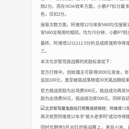
除2分。而在NOA效率方面，小鹏P7扣分最
色，仅扣2分。
接管次数方面，阿维塔12与埃安N60均仅接管
安N60全程用时相同，均为70分钟，小鹏P7则
最终，阿维塔12以112.5分的总成绩强势夺得擂
三。
本次北京智驾挑战赛的奖励标准如下：
官方打榜中，创始擂主可获得3000元奖金，
追加100元，直至被挑战落榜或30天挑战期结
官方挑战奖励为出场费500元，挑战成功再奖
励为出场费50元，挑战成功奖500元，同样自
再次祝贺阿维塔12车手“是大老李阿”成功夺
同时也期待5月30日的挑战赛上，来自小米、