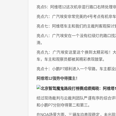
亮点5：阿维塔12这次机非混行路口右转处理
亮点六：广汽埃安非常完美的4号考点有机非
亮点七：阿维塔车主和我们的主裁判客观探讨
亮点八：广汽埃安在一个没有红绿灯的路口找
滑。
亮点九：广汽埃安这里这个换到太精彩啦！
车，车主和观察员都被其精彩表现鼓掌。
亮点十：小鹏P7顺利进入一个窄路，车主都没
阿维塔12强势夺得擂主！
经过现场裁判与云裁判团队严谨有序的综合评审
和小鹏P7分别夺得第二和第三。
在NOA场景方面，三辆车均表现稳定，未出现