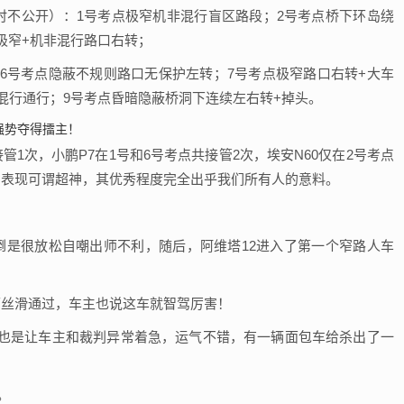
时不公开）：1号考点极窄机非混行盲区路段；2号考点桥下环岛绕
极窄+机非混行路口右转；
6号考点隐蔽不规则路口无保护左转；7号考点极窄路口右转+大车
混行通行；9号考点昏暗隐蔽桥洞下连续左右转+掉头。
管1次，小鹏P7在1号和6号考点共接管2次，埃安N60仅在2号考点
的表现可谓超神，其优秀程度完全出乎我们所有人的意料。
主倒是很放松自嘲出师不利，随后，阿维塔12进入了第一个窄路人车
下丝滑通过，车主也说这车就智驾厉害！
弈也是让车主和裁判异常着急，运气不错，有一辆面包车给杀出了一
。