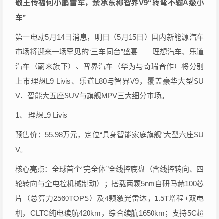
敬王传福何小鹏雷军，余承东称智界V9“转弯不输A级小
车”
第一电动5月14日消息，明日（5月15日）国内新能源汽车
市场将迎来一场罕见的“三车同台”盛宴——理想汽车、乐道
汽车（蔚来旗下）、智界汽车（华为与奇瑞合作）将分别
上市理想L9 Livis、乐道L80与智界V9，覆盖豪华大型SU
V、智能大五座SUV与旗舰MPV三大细分市场。
1、 理想L9 Livis
预售价：55.98万元，定位“具身智能家庭旗舰”大型六座SU
V。
核心亮点：全球首个“完全体”全线控底盘（含线控转向、四
轮转向与全电控机械制动）；搭载两颗5nm自研马赫100芯
片（总算力2560TOPS）及4颗激光雷达；1.5T增程+双电
机，CLTC纯电续航420km，综合续航1650km；支持5C超