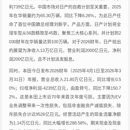
利739亿日元。中国市场对日产的自救计划至关重要，2025
年在华销量约为65.30万辆，同比下降6.26%，为此日产任
命了首位中国籍总经理刘新宇。产品方面，日产计划将全
球车型从56款精简至45款，聚焦三大核心系列，并计划到2
030财年在华销量达到100万辆。对于2026财年，日产给出
的展望为净收入13万亿日元，营业利润2000亿日元，净利
润200亿日元，且不计划派发股息。
同时，本田今日发布2026财年（2025年4月1日至2026年3
月31日）年报，营业总收入21.80万亿日元，同比增长0.5
0%；归母净利润-4239亿日元，由盈转亏，同比下降150.7
2%，这是本田上市近70年来首次年度亏损。主要因为EV
业务调整带来一次性损失，包括非金融资产减值损失、除
斥损失合计达9526亿日元。经营活动产生的现金流量净额
为1.14万亿日元，同比大幅增长288.58%，期末现金及现金