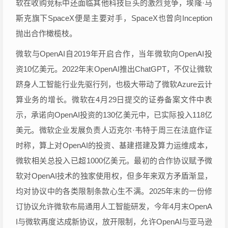
软在收购竞标中还面临其他科技巨头的激烈竞争，埃隆·马
斯克旗下SpaceX便是主要对手，SpaceX也曾向Inception
抛出合作橄榄枝。
微软与OpenAI自2019年开启合作，当年微软向OpenAI投
资10亿美元。2022年末OpenAI推出ChatGPT，不仅让微软
跻身人工智能行业先驱行列，也极大带动了微软Azure云计
算业务的增长。微软在4月29日提交的证券备案文件中表
示，承诺向OpenAI投资的130亿美元中，已实际投入118亿
美元。微软企业发展负责人迈克尔·韦特于周三在法庭作证
时称，算上对OpenAI的投资、基建搭建及算力运维成本，
微软相关总投入已超1000亿美元。最初的合作协议赋予微
软对OpenAI技术的独家使用权，但多年来双方矛盾渐显，
均对协议中的各类限制条款心生不满。2025年末的一份修
订协议允许微软布局通用人工智能研发，今年4月末OpenA
I与微软再度达成新协议，放开限制，允许OpenAI与亚马逊