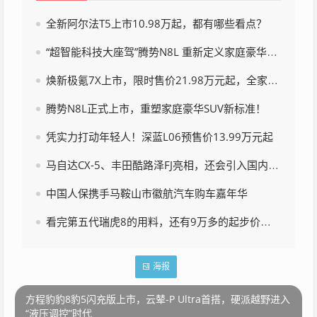
全新阿尔法T5上市10.98万起，都有哪些看点？
“超智能科技大座驾”腾势N8L 重新定义家庭豪华标杆
焕新极氪7X上市，限时售价21.98万元起，全家都满意
腾势N8L正式上市，重塑家庭豪华SUV新标准！
凭实力打动年轻人！深蓝L06预售价13.99万元起
马自达CX-5、丰田酷路泽FJ亮相，还会引入国内市场吗？
中国人保携手马鞍山市徽航汽车购车嘉年华
看完第五代瑞虎8的用料，还有9万多的起步价，我陷入了沉思
海报
方程豹豹8豹5闪充版上市，云辇-P Ultra首搭，硬派越野进入
“液压调控”时代