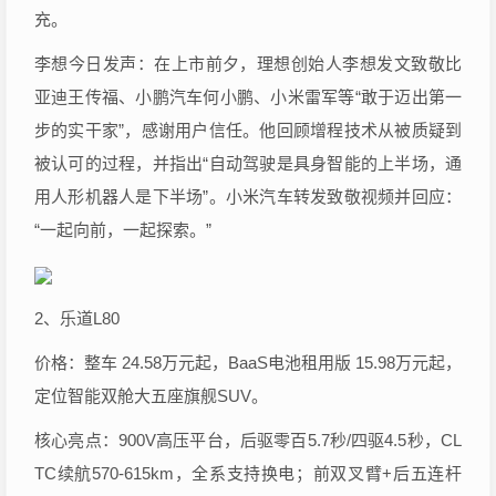
充。
李想今日发声：在上市前夕，理想创始人李想发文致敬比
亚迪王传福、小鹏汽车何小鹏、小米雷军等“敢于迈出第一
步的实干家”，感谢用户信任。他回顾增程技术从被质疑到
被认可的过程，并指出“自动驾驶是具身智能的上半场，通
用人形机器人是下半场”。小米汽车转发致敬视频并回应：
“一起向前，一起探索。”
2、乐道L80
价格：整车 24.58万元起，BaaS电池租用版 15.98万元起，
定位智能双舱大五座旗舰SUV。
核心亮点：900V高压平台，后驱零百5.7秒/四驱4.5秒，CL
TC续航570-615km，全系支持换电；前双叉臂+后五连杆