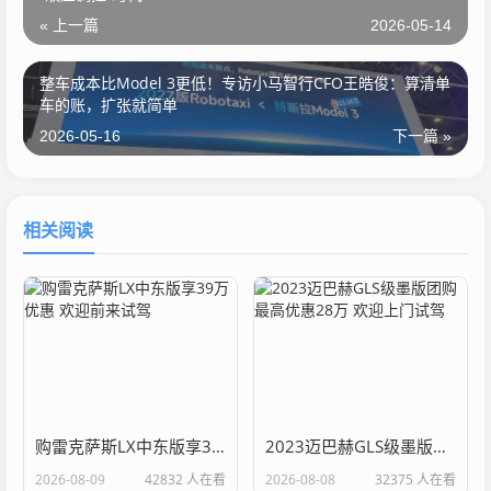
« 上一篇
2026-05-14
整车成本比Model 3更低！专访小马智行CFO王皓俊：算清单
车的账，扩张就简单
2026-05-16
下一篇 »
相关阅读
购雷克萨斯LX中东版享39万优惠 欢迎前来试驾
2023迈巴赫GLS级墨版团购最高优惠28万 欢迎上门试驾
2026-08-09
42832 人在看
2026-08-08
32375 人在看