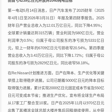
田首亏4239亿日元并放弃2040纯电目标
第一电动5月14日消息，日产汽车发布了2025财年（2025
年4月1日至2026年3月31日）年报及第四财季报告。2025
财年日产营业总收入为12.01万亿日元，同比下降4.95%；
全球累计销量达到315万辆；营业利润为580亿日元，营业
利润率为0.5%；归属于母公司股东的净亏损为5331亿日
元，较上一财年的6709亿日元亏损收窄20.54%。第四季度
营业总收入为3.43万亿日元，同比下降1.72%；归属于母公
司股东的净亏损为2829亿日元，同比收窄58.18%。
在Re:Nissan计划推进方面，日产在降本、生产优化等关键
举措上取得稳步进展。公司已朝着5000亿日元的降本目标
取得强力进展，累计实现2000亿日元固定成本节省及550亿
日元可变成本节省；推进生产优化，宣布将全球生产布局
从17家工厂整合至10家。日产在2025年11月以970亿日元
出售了其横滨全球总部大楼并售后回租继续使用，从中获