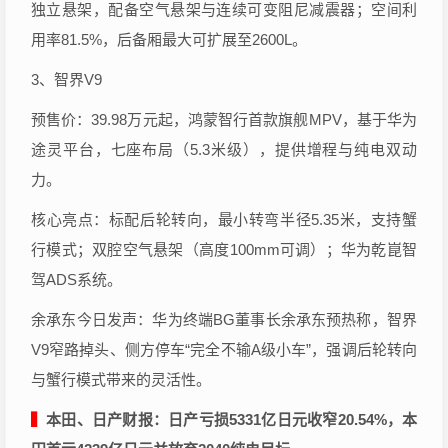
独立悬架，配备空气悬架与连续可变阻尼减震器；空间利
用率81.5%，后备厢最大可扩展至2600L。
3、智界V9
预售价：39.98万元起，鸿蒙智行首款旗舰MPV，基于华为
途灵平台，七座布局（5.3米级），提供增程与纯电双动
力。
核心亮点：标配后轮转向，最小转弯半径5.35米，支持蟹
行模式；双腔空气悬架（高度100mm可调）；华为乾崑智
驾ADS系统。
余承东今日发声：华为终端BG董事长余承东预热称，智界
V9窄路掉头、侧方停车“完全不输A级小车”，强调后轮转向
与蟹行模式带来的灵活性。
▍
本田、日产财报：日产亏损5331亿日元收窄20.54%，本