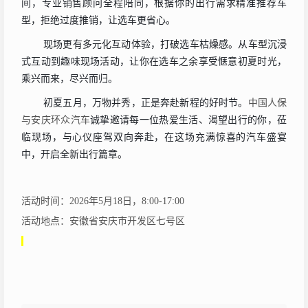
间，专业销售顾问全程陪同，根据你的出行需求精准推荐车
型，拒绝过度推销，让选车更省心。
现场更有多元化互动体验，打破选车枯燥感。从车型沉浸
式互动到趣味现场活动，让你在选车之余享受惬意初夏时光，
乘兴而来，尽兴而归。
初夏五月，万物并秀，正是奔赴新程的好时节。
中国人保
与
安庆环众汽车
诚挚邀请每一位热爱生活、渴望出行的你，莅
临现场，与心仪座驾双向奔赴，在这场充满惊喜的汽车盛宴
中，开启全新出行篇章。
活动时间：
2026年
5
月
1
8
日，
8:00-17:00
活动地点：安徽省安庆市开发区七号区