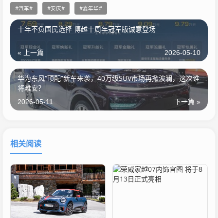
汽车
安庆
嘉年华
十年不负国民选择 博越十周年冠军版诚意登场
« 上一篇
2026-05-10
华为东风“顶配”新车来袭，40万级SUV市场再掀波澜，这次谁
将难安？
2026-05-11
下一篇 »
相关阅读