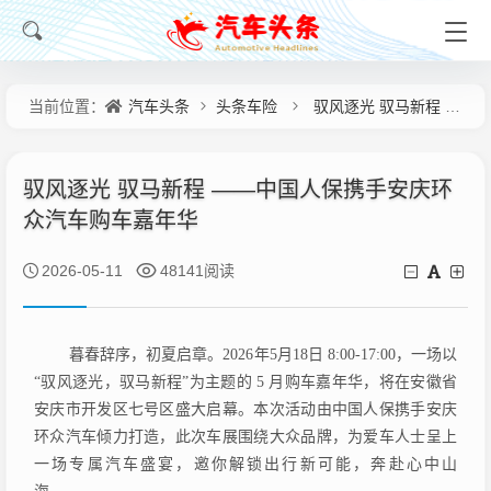
汽车头条
头条车险
驭风逐光 驭马新程 ——中国人保携手安庆环众汽车购车嘉年华
当前位置：
驭风逐光 驭马新程 ——中国人保携手安庆环
众汽车购车嘉年华
2026-05-11
48141阅读
暮春辞序，初夏启章。
2026年
5
月
1
8
日
8:00-17:00，一场以
“驭风逐光，驭马新程
”
为主题的
5 月购车嘉年华，将在安徽省
安庆市开发区七号区盛大启幕。本次活动由中国人保携手安庆
环众汽车倾力打造
，
此次
车展围绕大众品牌，
为爱车人士呈上
一场专属汽车盛宴，邀你解锁出行新
可
能，奔赴心中山