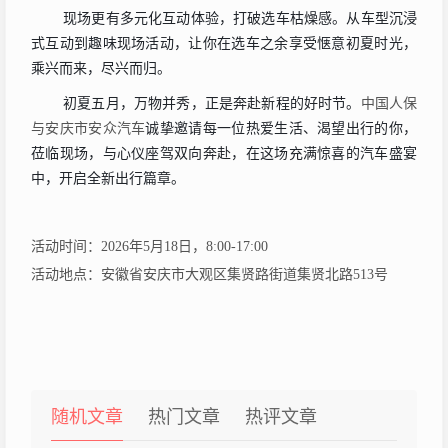
现场更有多元化互动体验，打破选车枯燥感。从车型沉浸
式互动到趣味现场活动，让你在选车之余享受惬意初夏时光，
乘兴而来，尽兴而归。
初夏五月，万物并秀，正是奔赴新程的好时节。
中国人保
与
安庆市安众汽车
诚挚邀请每一位热爱生活、渴望出行的你，
莅临现场，与心仪座驾双向奔赴，在这场充满惊喜的汽车盛宴
中，开启全新出行篇章。
活动时间：
2026年
5
月
1
8
日，
8:00-17:00
活动地点：安徽省安庆市大观区集贤路街道集贤北路
513号
随机文章
热门文章
热评文章