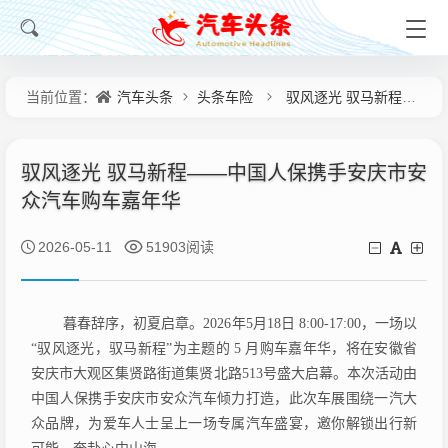
汽车头条
头条车险
驭风逐光 驭马新程——中国人保携手安庆市安众汽车购车嘉年华
当前位置：
驭风逐光 驭马新程——中国人保携手安庆市安
众汽车购车嘉年华
2026-05-11
51903阅读
暮春辞序，初夏启章。2026年
5
月1
8
日 8:00-17:00，一场以
“驭风逐光，驭马新程
”
为主题的 5 月购车嘉年华，将在安徽省
安庆市大观区集贤路街道集贤北路513号盛大启幕。本次活动由
中国人保携手安庆市安众汽车倾力打造
，
此次
车展围绕一汽大
众品牌，
为爱车人士呈上一场专属汽车盛宴，邀你解锁出行新