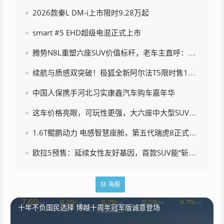
2026款秦L DM-i上市限时9.28万起
smart #5 EHD超级电混正式上市
腾势N8L重塑六座SUV价值标杆，老车主直呼：太卷了！
续航与质感双突破！极狐全新阿尔法T5限时售10.98万起
中国人保携手河北习实康鑫汽车购车嘉年华
这车价格亮眼，可玩性更强，大六座中大型SUV有了新选择？
1.6T鲲鹏动力 电感智慧座舱，第五代瑞虎8正式上市
欧拉5预售：延续女性友好基因，首款SUV能“斩男又斩女”？
海报
十年不负国民选择 博越十周年冠军版诚意登场